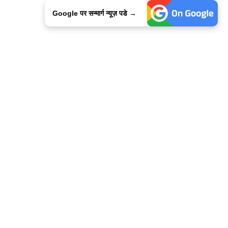
Google पर सन्मार्ग न्यूज़ पडे →
ालिसी
कांटेक्ट उस
सन्मार्ग में करियर
हमारे साथ बिज्ञापन
इतर इनफार्मेशन
कोड ऑफ़ एथिक्स