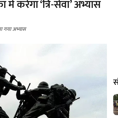
ें करेगा ‘त्रि-सेवा’ अभ्यास
िया गया अभ्यास
स