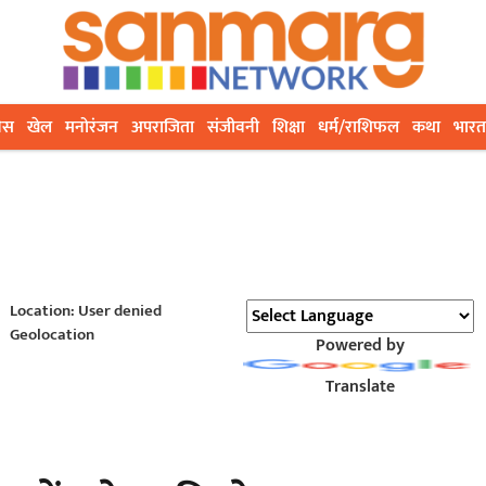
ेस
खेल
मनोरंजन
अपराजिता
संजीवनी
शिक्षा
धर्म/राशिफल
कथा
भारत
Location: User denied
Geolocation
Powered by
Translate