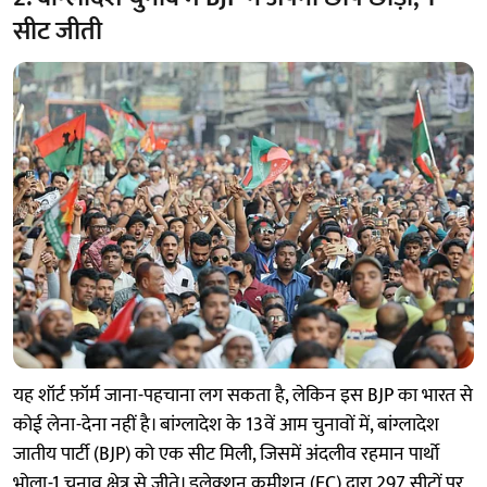
सीट जीती
यह शॉर्ट फ़ॉर्म जाना-पहचाना लग सकता है, लेकिन इस BJP का भारत से
कोई लेना-देना नहीं है। बांग्लादेश के 13वें आम चुनावों में, बांग्लादेश
जातीय पार्टी (BJP) को एक सीट मिली, जिसमें अंदलीव रहमान पार्थो
भोला-1 चुनाव क्षेत्र से जीते। इलेक्शन कमीशन (EC) द्वारा 297 सीटों पर