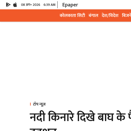
Epaper
08 अग॰ 2026
6:39 AM
कोलकाता सिटी
बंगाल
देश/विदेश
बिजन
टॉप न्यूज़
नदी किनारे दिखे बाघ के पैर