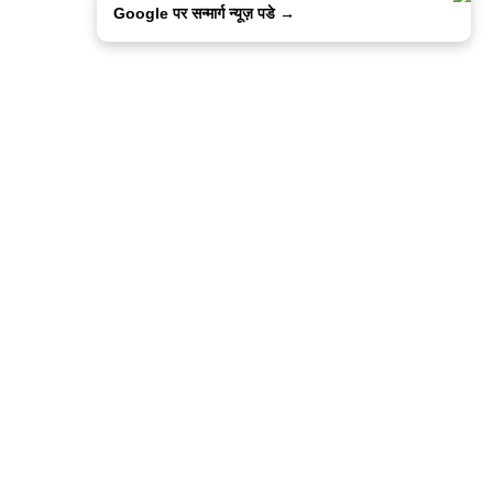
Google पर सन्मार्ग न्यूज़ पडे →
ालिसी
कांटेक्ट उस
सन्मार्ग में करियर
हमारे साथ बिज्ञापन
इतर इनफार्मेशन
कोड ऑफ़ एथिक्स
© 2015-2025 Sanmarg Hindi Daily
Powered by
Quintype