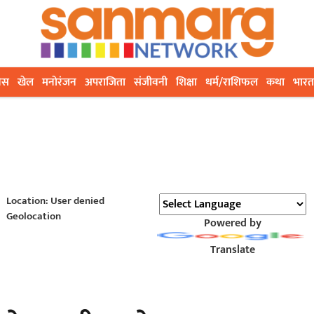
ेस
खेल
मनोरंजन
अपराजिता
संजीवनी
शिक्षा
धर्म/राशिफल
कथा
भारत
Location: User denied
Geolocation
Powered by
Translate