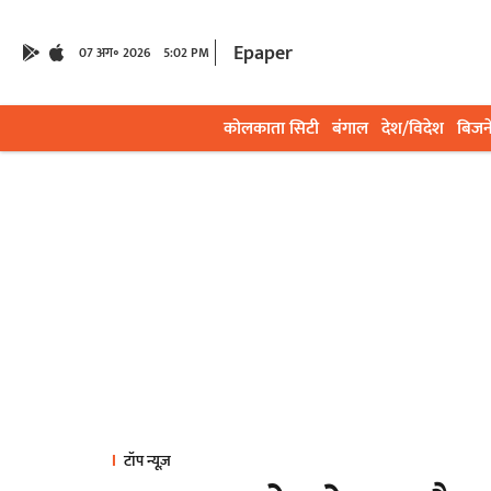
Epaper
07 अग॰ 2026
5:02 PM
कोलकाता सिटी
बंगाल
देश/विदेश
बिजन
टॉप न्यूज़