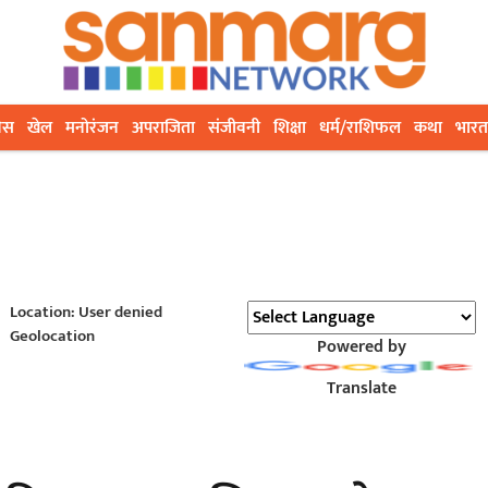
ेस
खेल
मनोरंजन
अपराजिता
संजीवनी
शिक्षा
धर्म/राशिफल
कथा
भारत
Location: User denied
Geolocation
Powered by
Translate