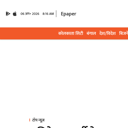
Epaper
06 अग॰ 2026
8:16 AM
कोलकाता सिटी
बंगाल
देश/विदेश
बिजन
टॉप न्यूज़