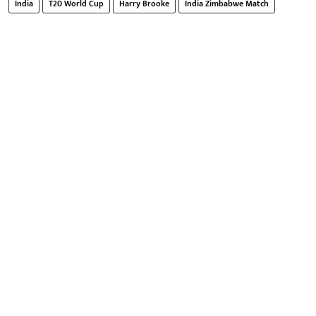
India
T20 World Cup
Harry Brooke
India Zimbabwe Match