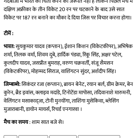
गेंदबाजी में भारत को चिंता करने की जरूरत नहीं है लेकिन पिछले मैच में
दक्षिण अफ्रीका के तीन विकेट 20 रन पर चटकाने के बाद उसे सात
विकेट पर 187 रन बनाने का मौका दे दिया जिस पर विचार करना होगा।
टीमें :
भारत:
सुयकुमार यादव (कप्तान), ईशान किशन (विकेटकीपर), अभिषेक
शर्मा, तिलक वर्मा, शिवम दुबे, हार्दिक पंड्या, रिंकू सिंह, अक्षर पटेल,
कुलदीप यादव, जसप्रीत बुमराह, वरुण चक्रवर्ती, संजू सैमसन
(विकेटकीपर), मोहम्मद सिराज, वाशिंगटन सुंदर, अर्शदीप सिंह।
जिम्बाब्वे:
सिकंदर रजा (कप्तान), ब्रायन बेनेट, रयान बर्ल, ग्रीम क्रेमर, बेन
कुरेन, ब्रैड इवांस, क्लाइव मदांडे, टिनोटेंडा मापोसा, तदिवानाशे मारुमनी,
वेलिंगटन मसाकाद्जा, टोनी मुनयोंगा, ताशिंगा मुसेकिवा, ब्लेसिंग
मुजाराबानी, डायोन मायर्स, रिचर्ड एनगारवा ।
मैच का समय
: शाम सात बजे से।