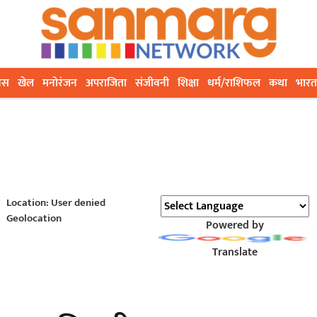
ेस
खेल
मनोरंजन
अपराजिता
संजीवनी
शिक्षा
धर्म/राशिफल
कथा
भारत
Location: User denied
Geolocation
Powered by
Translate