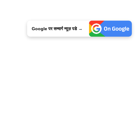
Google पर सन्मार्ग न्यूज़ पडे →
ालिसी
कांटेक्ट उस
सन्मार्ग में करियर
हमारे साथ बिज्ञापन