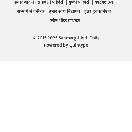
हमारे बारे में
प्राइवेसी पालिसी
कुकी पालिसी
कांटेक्ट उस
सन्मार्ग में करियर
हमारे साथ बिज्ञापन
इतर इनफार्मेशन
कोड ऑफ़ एथिक्स
© 2015-2025 Sanmarg Hindi Daily
Powered by
Quintype