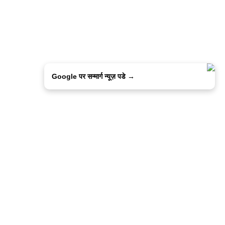
Google पर सन्मार्ग न्यूज़ पडे →
ालिसी
कांटेक्ट उस
सन्मार्ग में करियर
हमारे साथ बिज्ञापन