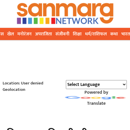
ेस
खेल
मनोरंजन
अपराजिता
संजीवनी
शिक्षा
धर्म/राशिफल
कथा
भारत
Location: User denied
Geolocation
Powered by
Translate