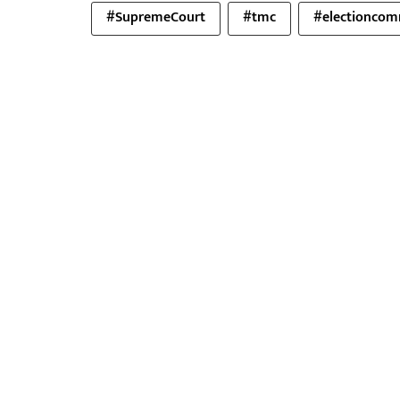
#SupremeCourt
#tmc
#electioncom