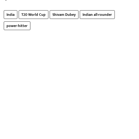
India
T20 World Cup
Shivam Dubey
Indian all-rounder
power-hitter