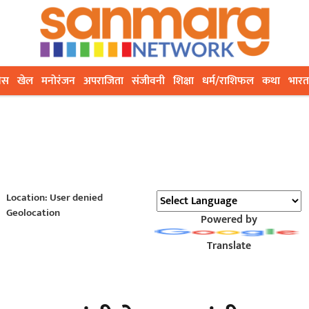
ेस
खेल
मनोरंजन
अपराजिता
संजीवनी
शिक्षा
धर्म/राशिफल
कथा
भारत
Location: User denied
Geolocation
Powered by
Translate