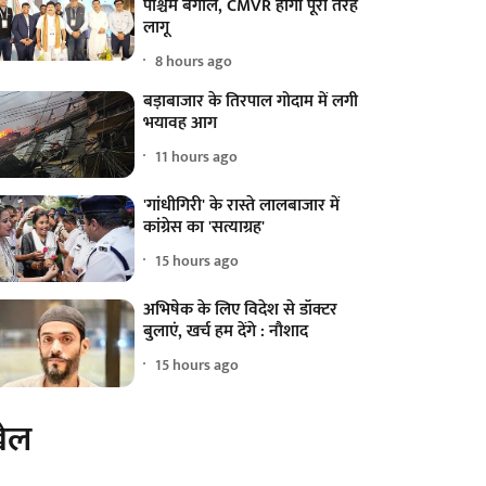
पश्चिम बंगाल, CMVR होगा पूरी तरह
लागू
8 hours ago
बड़ाबाजार के तिरपाल गोदाम में लगी
भयावह आग
11 hours ago
'गांधीगिरी' के रास्ते लालबाजार में
कांग्रेस का 'सत्याग्रह'
15 hours ago
अभिषेक के लिए विदेश से डॉक्टर
बुलाएं, खर्च हम देंगे : नौशाद
15 hours ago
ेल