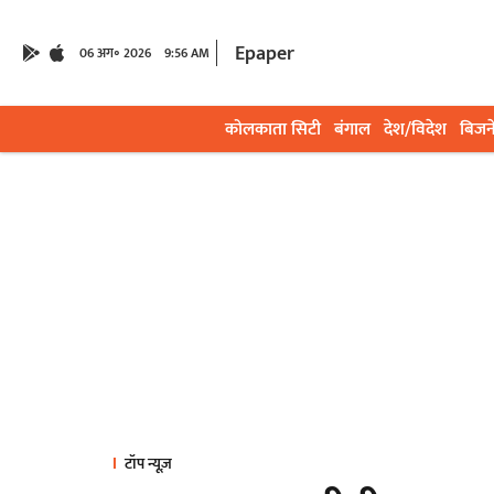
Epaper
06 अग॰ 2026
9:56 AM
कोलकाता सिटी
बंगाल
देश/विदेश
बिजन
टॉप न्यूज़