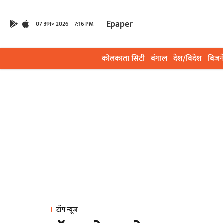
Epaper
07 अग॰ 2026
7:16 PM
कोलकाता सिटी
बंगाल
देश/विदेश
बिजन
टॉप न्यूज़