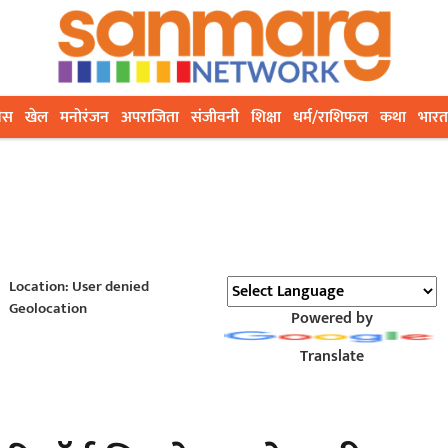
ेस
खेल
मनोरंजन
अपराजिता
संजीवनी
शिक्षा
धर्म/राशिफल
कथा
भारत
Location: User denied
Geolocation
Powered by
Translate