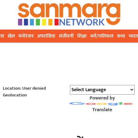
ेस
खेल
मनोरंजन
अपराजिता
संजीवनी
शिक्षा
धर्म/राशिफल
कथा
भारत
Location: User denied
Geolocation
Powered by
Translate