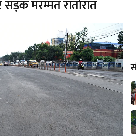
सड़क मरम्मत रातोंरात
स