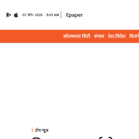
Epaper
07 अग॰ 2026
9:03 AM
कोलकाता सिटी
बंगाल
देश/विदेश
बिजन
टॉप न्यूज़