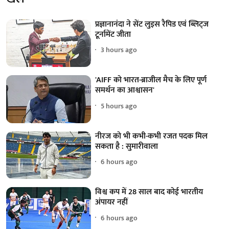
प्रज्ञानानंदा ने सेंट लुइस रैपिड एवं ब्लिट्ज
टूर्नामेंट जीता
3 hours ago
'AIFF को भारत-ब्राजील मैच के लिए पूर्ण
समर्थन का आश्वासन'
5 hours ago
नीरज को भी कभी-कभी रजत पदक मिल
सकता है : सुमारीवाला
6 hours ago
विश्व कप में 28 साल बाद कोई भारतीय
अंपायर नहीं
6 hours ago