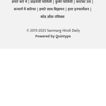
हमारे बारे में
प्राइवेसी पालिसी
कुकी पालिसी
कांटेक्ट उस
सन्मार्ग में करियर
हमारे साथ बिज्ञापन
इतर इनफार्मेशन
कोड ऑफ़ एथिक्स
© 2015-2025 Sanmarg Hindi Daily
Powered by
Quintype