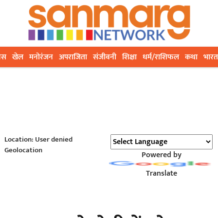
ेस
खेल
मनोरंजन
अपराजिता
संजीवनी
शिक्षा
धर्म/राशिफल
कथा
भारत
Location: User denied
Geolocation
Powered by
Translate