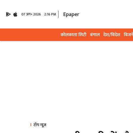
Epaper
07 अग॰ 2026
2:16 PM
कोलकाता सिटी
बंगाल
देश/विदेश
बिजन
टॉप न्यूज़