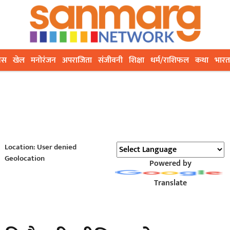
ेस
खेल
मनोरंजन
अपराजिता
संजीवनी
शिक्षा
धर्म/राशिफल
कथा
भारत
Location: User denied
Geolocation
Powered by
Translate