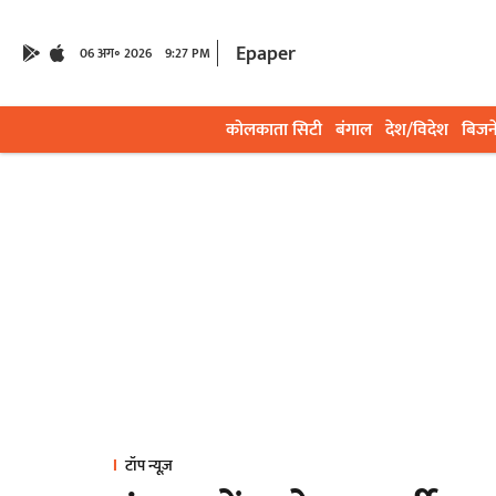
Epaper
06 अग॰ 2026
9:27 PM
कोलकाता सिटी
बंगाल
देश/विदेश
बिजन
टॉप न्यूज़