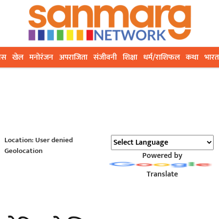
ेस
खेल
मनोरंजन
अपराजिता
संजीवनी
शिक्षा
धर्म/राशिफल
कथा
भारत
Location: User denied
Geolocation
Powered by
Translate