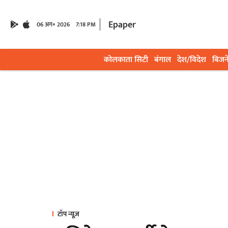
Epaper
06 अग॰ 2026
7:18 PM
कोलकाता सिटी
बंगाल
देश/विदेश
बिजन
टॉप न्यूज़