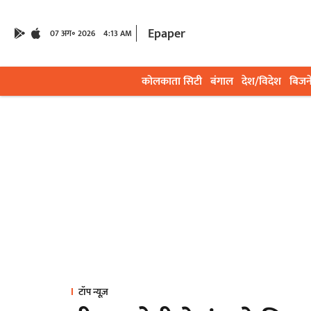
Epaper
07 अग॰ 2026
4:13 AM
कोलकाता सिटी
बंगाल
देश/विदेश
बिजन
टॉप न्यूज़