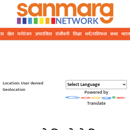
ेस
खेल
मनोरंजन
अपराजिता
संजीवनी
शिक्षा
धर्म/राशिफल
कथा
भारत
Location: User denied
Geolocation
Powered by
Translate