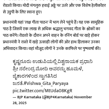
रोडशो किया। मोदी मंगलुरु हवाई अड्डे पर उतरे और एक विशेष हेलीकॉप्टर
से उडुपी के लिए रवाना हुए।
प्रधानमंत्री यहां 'लक्ष गीता पाठन' में भाग लेने पहुंचे हैं। यह एक सामूहिक
पाठ है जिसमें एक लाख से अधिक श्रद्धालु भगवद गीता के श्लोकों का
पाठ करेंगे। रोडशो के दौरान अपने वाहन के रनिंग बोर्ड पर खड़े होकर
प्रधानमंत्री ने रास्ते में खड़े उत्साही लोगों की ओर हाथ हिलाकर उनका
अभिवादन किया। वहां मौजूद लोगों ने उनके काफिले पर पुष्पवर्षा की।
ಕೃಷ್ಣನೂರು ಉಡುಪಿಯಲ್ಲಿ ವಿಶ್ವನಾಯಕ ಪ್ರಧಾನಿ
ಶ್ರೀ ನರೇಂದ್ರ ಮೋದಿ ಅವರನ್ನು ಹೂಮಳೆ,
ಜೈಕಾರಗಳಿಂದ ಸ್ವಾಗತಿಸಿದ
ಜನತೆ.
#Vishwa_Gita_Paryaya
pic.twitter.com/MtUda08KgR
— BJP Karnataka (@BJP4Karnataka)
November
28, 2025