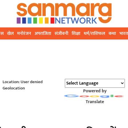
ेस
खेल
मनोरंजन
अपराजिता
संजीवनी
शिक्षा
धर्म/राशिफल
कथा
भारत
Location: User denied
Geolocation
Powered by
Translate