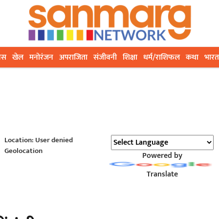
ेस
खेल
मनोरंजन
अपराजिता
संजीवनी
शिक्षा
धर्म/राशिफल
कथा
भारत
Location: User denied
Geolocation
Powered by
Translate