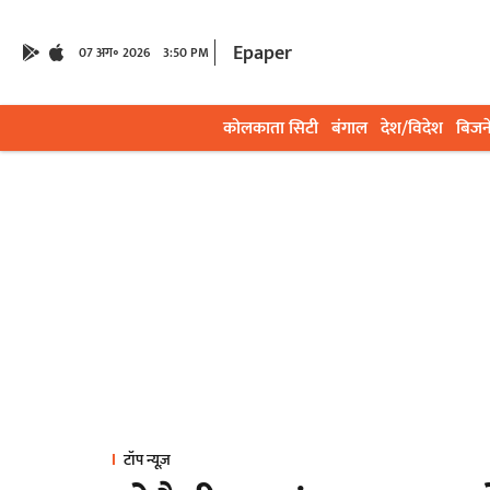
Epaper
07 अग॰ 2026
3:50 PM
कोलकाता सिटी
बंगाल
देश/विदेश
बिजन
टॉप न्यूज़