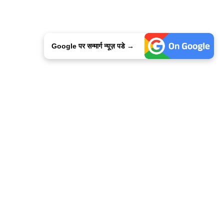
Google पर सन्मार्ग न्यूज़ पडे →
ालिसी
कांटेक्ट उस
सन्मार्ग में करियर
हमारे साथ बिज्ञापन