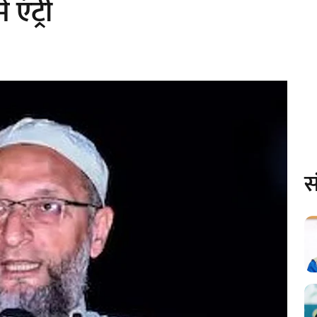
एंट्री
स