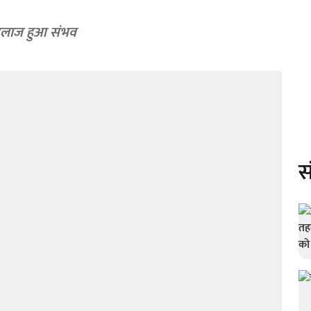
 इलाज हुआ संभव
स