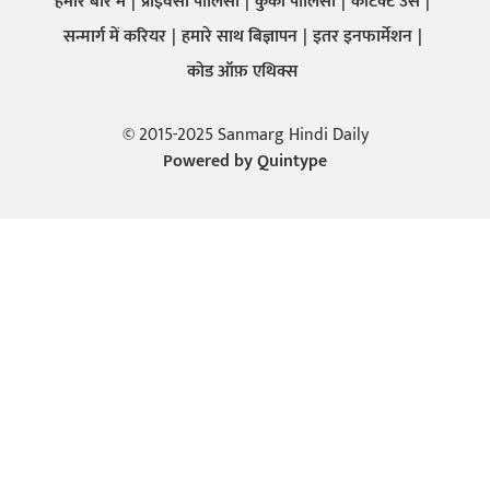
हमारे बारे में
प्राइवेसी पालिसी
कुकी पालिसी
कांटेक्ट उस
सन्मार्ग में करियर
हमारे साथ बिज्ञापन
इतर इनफार्मेशन
कोड ऑफ़ एथिक्स
© 2015-2025 Sanmarg Hindi Daily
Powered by
Quintype