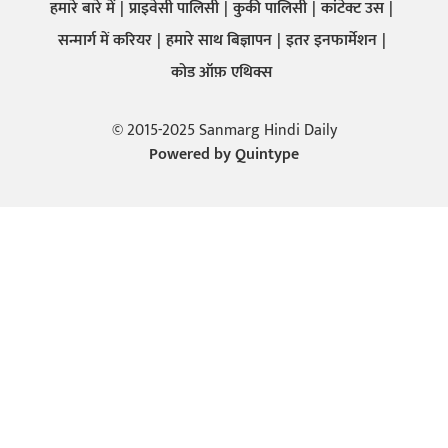
हमारे बारे में
प्राइवेसी पालिसी
कुकी पालिसी
कांटेक्ट उस
सन्मार्ग में करियर
हमारे साथ बिज्ञापन
इतर इनफार्मेशन
कोड ऑफ़ एथिक्स
© 2015-2025 Sanmarg Hindi Daily
Powered by
Quintype