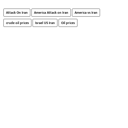
Attack On Iran
America Attack on Iran
America vs Iran
crude oil prices
Israel US Iran
Oil prices