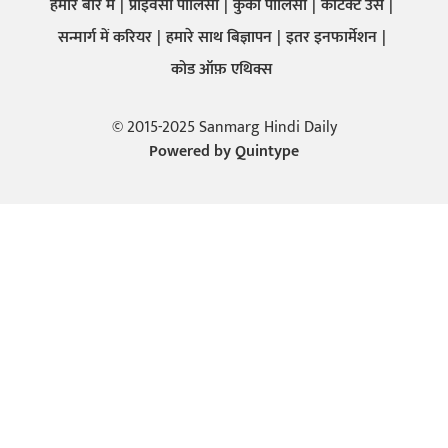
हमारे बारे में
प्राइवेसी पालिसी
कुकी पालिसी
कांटेक्ट उस
सन्मार्ग में करियर
हमारे साथ बिज्ञापन
इतर इनफार्मेशन
कोड ऑफ़ एथिक्स
© 2015-2025 Sanmarg Hindi Daily
Powered by
Quintype