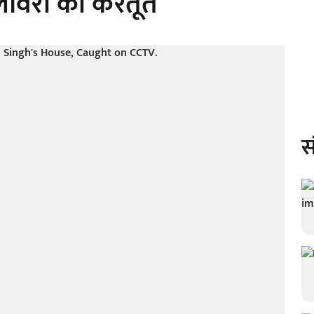
लावरों की करतूत
स