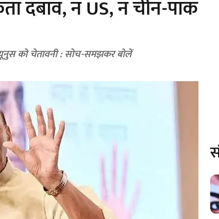
कता दबाव, न US, न चीन-पाक
 यूनुस को चेतावनी : सोच-समझकर बोलें
स