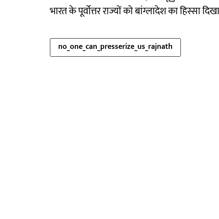
भारत के पूर्वोत्तर राज्यों को बांग्लादेश का हिस्सा दिख
no_one_can_presserize_us_rajnath