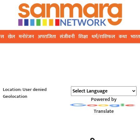
ेस
खेल
मनोरंजन
अपराजिता
संजीवनी
शिक्षा
धर्म/राशिफल
कथा
भारत
Location: User denied
Geolocation
Powered by
Translate