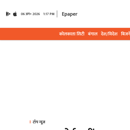
Epaper
06 अग॰ 2026
1:17 PM
कोलकाता सिटी
बंगाल
देश/विदेश
बिजन
टॉप न्यूज़