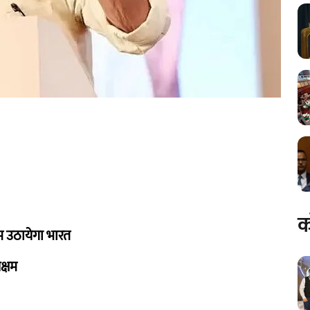
क
म उठायेगा भारत
क्षम