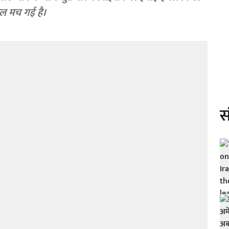
ुथल मच गई है।
स