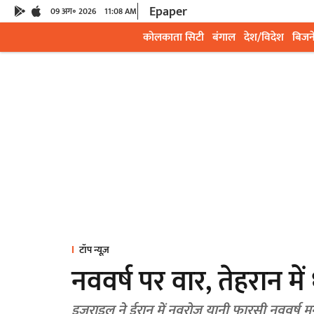
Epaper
09 अग॰ 2026
11:08 AM
कोलकाता सिटी
बंगाल
देश/विदेश
बिजन
टॉप न्यूज़
नववर्ष पर वार, तेहरान मे
इजराइल ने ईरान में नवरोज यानी फारसी नववर्ष म