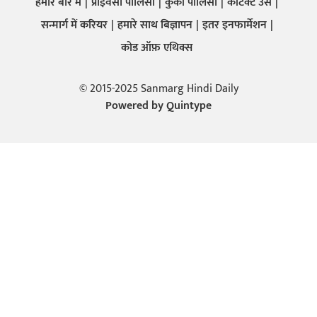
हमारे बारे में
प्राइवेसी पालिसी
कुकी पालिसी
कांटेक्ट उस
सन्मार्ग में करियर
हमारे साथ बिज्ञापन
इतर इनफार्मेशन
कोड ऑफ़ एथिक्स
© 2015-2025 Sanmarg Hindi Daily
Powered by
Quintype