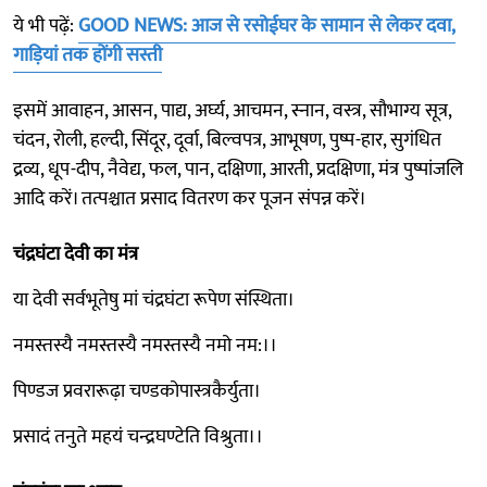
ये भी पढ़ें:
GOOD NEWS: आज से रसोईघर के सामान से लेकर दवा,
गाड़ियां तक होंगी सस्ती
इसमें आवाहन, आसन, पाद्य, अर्घ्य, आचमन, स्नान, वस्त्र, सौभाग्य सूत्र,
चंदन, रोली, हल्दी, सिंदूर, दूर्वा, बिल्वपत्र, आभूषण, पुष्प-हार, सुगंधित
द्रव्य, धूप-दीप, नैवेद्य, फल, पान, दक्षिणा, आरती, प्रदक्षिणा, मंत्र पुष्पांजलि
आदि करें। तत्पश्चात प्रसाद वितरण कर पूजन संपन्न करें।
चंद्रघंटा देवी का मंत्र
या देवी सर्वभूतेषु मां चंद्रघंटा रूपेण संस्थिता।
नमस्तस्यै नमस्तस्यै नमस्तस्यै नमो नम:।।
पिण्डज प्रवरारूढ़ा चण्डकोपास्त्रकैर्युता।
प्रसादं तनुते महयं चन्द्रघण्टेति विश्रुता।।