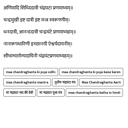
अणिमादि सिध्दिदात्री चंद्रघटा प्रणमाभ्यम्॥
चन्द्रमुखी इष्ट दात्री इष्ट मन्त्र स्वरूपणीम्।
धनदात्री, आनन्ददात्री चन्द्रघंटे प्रणमाभ्यहम्॥
नानारूपधारिणी इच्छानयी ऐश्वर्यदायनीम्।
सौभाग्यारोग्यदायिनी चंद्रघंटप्रणमाभ्यहम्॥
maa chandraghanta ki puja vidhi
maa chandraghanta ki puja kaise karen
maa chandraghanta mantra
तृतीय चंद्रघंटा मंत्र
Maa Chandraghanta Aarti
मां चंद्रघंटा नाद की देवी
मां चंद्रघंटा पूजा मंत्र
maa chandraghanta katha in hindi