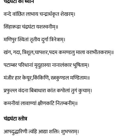
चंद्रघंटा का ध्यान
वन्दे वांछित लाभाय चन्द्रार्धकृत शेखरम्।
सिंहारूढा चंद्रघंटा यशस्वनीम्॥
मणिपुर स्थितां तृतीय दुर्गा त्रिनेत्राम्।
खंग, गदा, त्रिशूल,चापशर,पदम कमण्डलु माला वराभीतकराम्॥
पटाम्बर परिधानां मृदुहास्या नानालंकार भूषिताम्।
मंजीर हार केयूर,किंकिणि, रत्नकुण्डल मण्डिताम॥
प्रफुल्ल वंदना बिबाधारा कांत कपोलां तुगं कुचाम्।
कमनीयां लावाण्यां क्षीणकटि नितम्बनीम्॥
चंद्रघंटा स्तोत्र
आपदुद्धारिणी त्वंहि आद्या शक्ति: शुभपराम्।