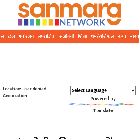
ेस
खेल
मनोरंजन
अपराजिता
संजीवनी
शिक्षा
धर्म/राशिफल
कथा
भारत
Location: User denied
Geolocation
Powered by
Translate