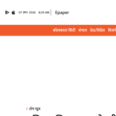
Epaper
07 अग॰ 2026
8:20 AM
कोलकाता सिटी
बंगाल
देश/विदेश
बिजन
टॉप न्यूज़