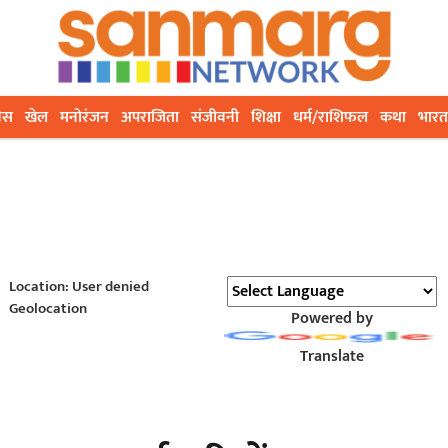
ेस
खेल
मनोरंजन
अपराजिता
संजीवनी
शिक्षा
धर्म/राशिफल
कथा
भारत
Location: User denied
Geolocation
Powered by
Translate