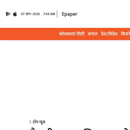
Epaper
07 अग॰ 2026
7:49 AM
कोलकाता सिटी
बंगाल
देश/विदेश
बिजन
टॉप न्यूज़