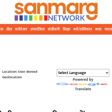
ेस
खेल
मनोरंजन
अपराजिता
संजीवनी
शिक्षा
धर्म/राशिफल
कथा
भारत
Location: User denied
Geolocation
Powered by
Translate