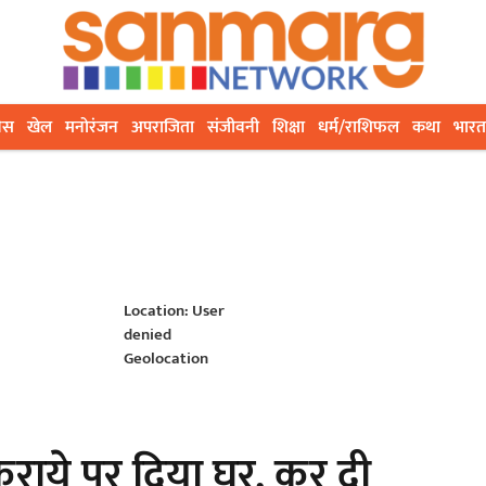
ेस
खेल
मनोरंजन
अपराजिता
संजीवनी
शिक्षा
धर्म/राशिफल
कथा
भारत
Location: User
denied
Geolocation
िराये पर दिया घर, कर दी