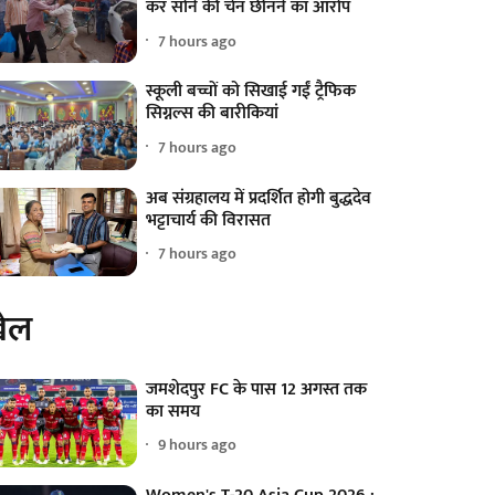
कर सोने की चेन छीनने का आरोप
7 hours ago
स्कूली बच्चों को सिखाई गईं ट्रैफिक
सिग्नल्स की बारीकियां
7 hours ago
अब संग्रहालय में प्रदर्शित होगी बुद्धदेव
भट्टाचार्य की विरासत
7 hours ago
ेल
जमशेदपुर FC के पास 12 अगस्त तक
का समय
9 hours ago