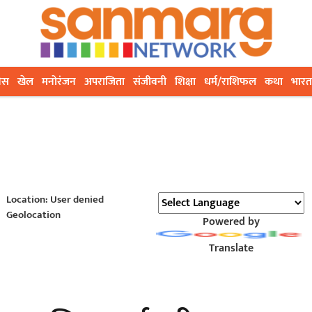
ेस
खेल
मनोरंजन
अपराजिता
संजीवनी
शिक्षा
धर्म/राशिफल
कथा
भारत
Location: User denied
Geolocation
Powered by
Translate