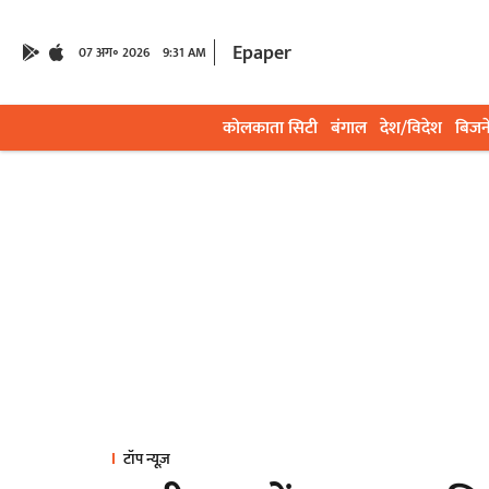
Epaper
07 अग॰ 2026
9:31 AM
कोलकाता सिटी
बंगाल
देश/विदेश
बिजन
टॉप न्यूज़