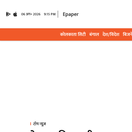
Epaper
06 अग॰ 2026
9:15 PM
कोलकाता सिटी
बंगाल
देश/विदेश
बिजन
टॉप न्यूज़