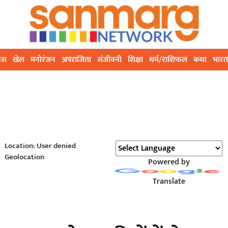
ेस
खेल
मनोरंजन
अपराजिता
संजीवनी
शिक्षा
धर्म/राशिफल
कथा
भारत
Location: User denied
Geolocation
Powered by
Translate