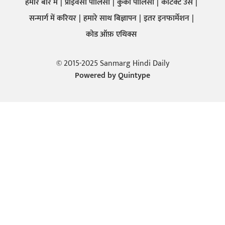
हमारे बारे में
प्राइवेसी पालिसी
कुकी पालिसी
कांटेक्ट उस
सन्मार्ग में करियर
हमारे साथ बिज्ञापन
इतर इनफार्मेशन
कोड ऑफ़ एथिक्स
© 2015-2025 Sanmarg Hindi Daily
Powered by
Quintype