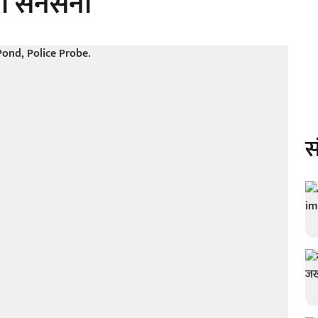
ैली सनसनी
स