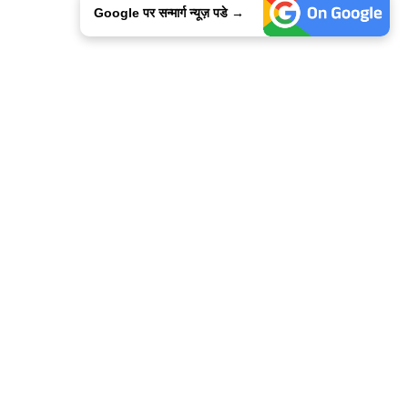
Google पर सन्मार्ग न्यूज़ पडे →
ालिसी
कांटेक्ट उस
सन्मार्ग में करियर
हमारे साथ बिज्ञापन
इतर इनफार्मेशन
कोड ऑफ़ एथिक्स
© 2015-2025 Sanmarg Hindi Daily