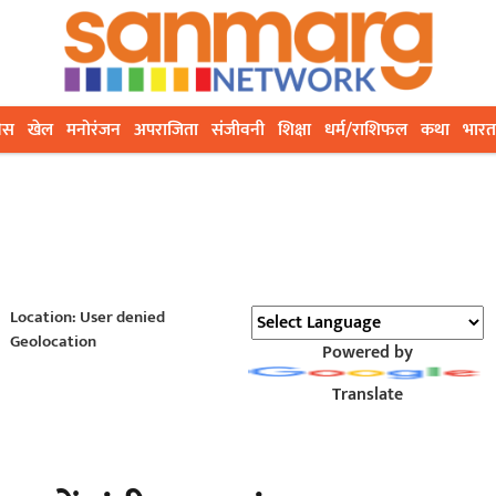
ेस
खेल
मनोरंजन
अपराजिता
संजीवनी
शिक्षा
धर्म/राशिफल
कथा
भारत
Location: User denied
Geolocation
Powered by
Translate