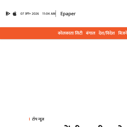
Epaper
07 अग॰ 2026
11:04 AM
कोलकाता सिटी
बंगाल
देश/विदेश
बिजन
टॉप न्यूज़