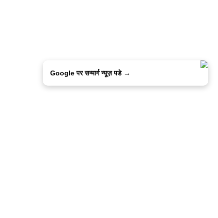
Google पर सन्मार्ग न्यूज़ पडे →
ालिसी
कांटेक्ट उस
सन्मार्ग में करियर
हमारे साथ बिज्ञापन