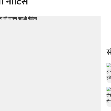
ओ नोटिस
स