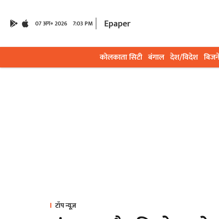
Epaper
07 अग॰ 2026
7:03 PM
कोलकाता सिटी
बंगाल
देश/विदेश
बिजन
टॉप न्यूज़