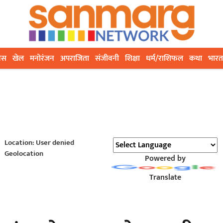
ेस
खेल
मनोरंजन
अपराजिता
संजीवनी
शिक्षा
धर्म/राशिफल
कथा
भारत
Location: User denied
Geolocation
Powered by
Translate