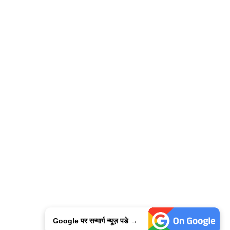
Google पर सन्मार्ग न्यूज़ पडे →