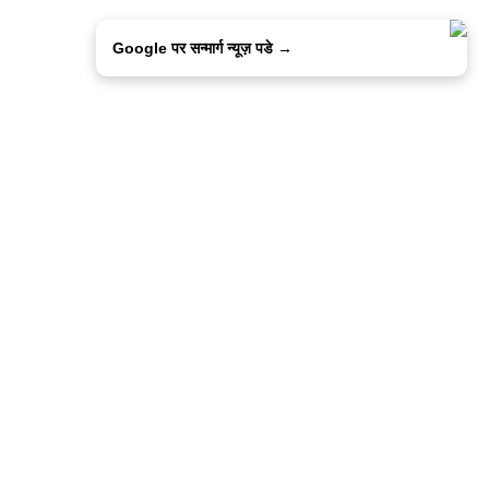
Google पर सन्मार्ग न्यूज़ पडे →
ालिसी
कांटेक्ट उस
सन्मार्ग में करियर
हमारे साथ बिज्ञापन
इतर इनफार्मेशन
कोड ऑफ़ एथिक्स
© 2015-2025 Sanmarg Hindi Daily
Powered by
Quintype