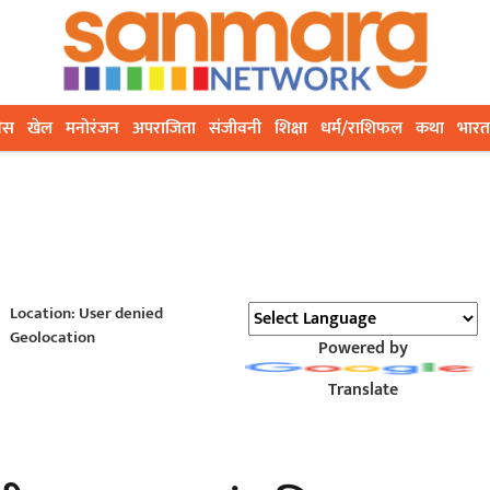
ेस
खेल
मनोरंजन
अपराजिता
संजीवनी
शिक्षा
धर्म/राशिफल
कथा
भारत
Location: User denied
Geolocation
Powered by
Translate