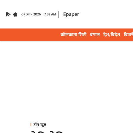
Epaper
07 अग॰ 2026
7:58 AM
कोलकाता सिटी
बंगाल
देश/विदेश
बिजन
टॉप न्यूज़