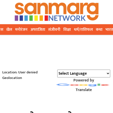
ेस
खेल
मनोरंजन
अपराजिता
संजीवनी
शिक्षा
धर्म/राशिफल
कथा
भारत
Location: User denied
Geolocation
Powered by
Translate