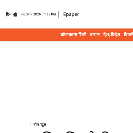
Epaper
06 अग॰ 2026
1:35 PM
कोलकाता सिटी
बंगाल
देश/विदेश
बिजन
टॉप न्यूज़