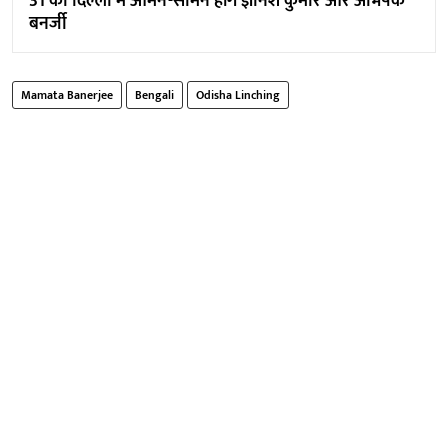
31 को दिल्ली में आमने-सामने होंगे ज्ञानेश कुमार और अभिषेक
बनर्जी
Mamata Banerjee
Bengali
Odisha Linching