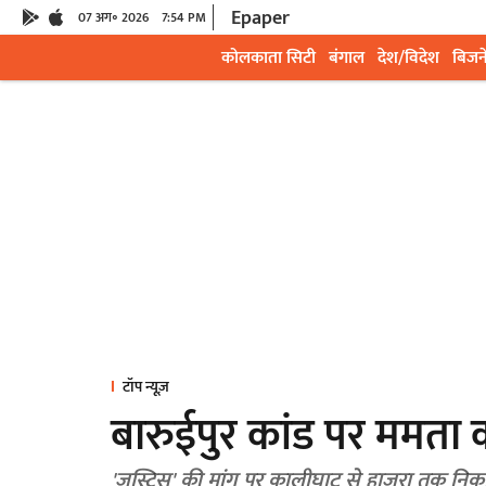
Epaper
07 अग॰ 2026
7:54 PM
कोलकाता सिटी
बंगाल
देश/विदेश
बिजन
टॉप न्यूज़
बारुईपुर कांड पर ममता 
'जस्टिस' की मांग पर कालीघाट से हाजरा तक निका