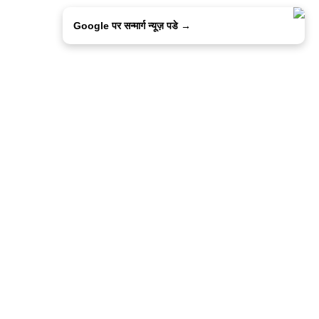
Google पर सन्मार्ग न्यूज़ पडे →
ालिसी
कांटेक्ट उस
सन्मार्ग में करियर
हमारे साथ बिज्ञापन
इतर इनफार्मेशन
कोड ऑफ़ एथिक्स
© 2015-2025 Sanmarg Hindi Daily
Powered by
Quintype